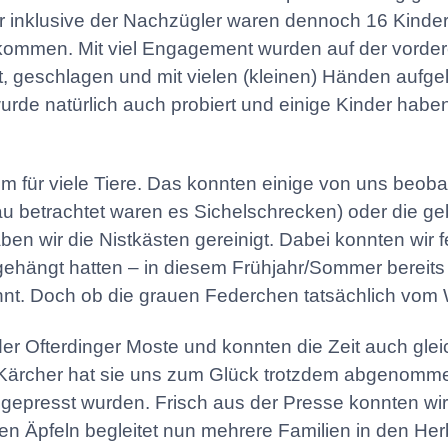
 inklusive der Nachzügler waren dennoch 16 Kinde
ommen. Mit viel Engagement wurden auf der vordere
t, geschlagen und mit vielen (kleinen) Händen aufg
wurde natürlich auch probiert und einige Kinder haben
m für viele Tiere. Das konnten einige von uns beoba
 betrachtet waren es Sichelschrecken) oder die ge
n wir die Nistkästen gereinigt. Dabei konnten wir fes
 aufgehängt hatten – in diesem Frühjahr/Sommer berei
t. Doch ob die grauen Federchen tatsächlich vom 
er Ofterdinger Moste und konnten die Zeit auch glei
ie Kärcher hat sie uns zum Glück trotzdem abgenomm
epresst wurden. Frisch aus der Presse konnten wir d
ten Äpfeln begleitet nun mehrere Familien in den Her