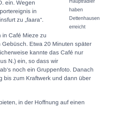
Hauptradler
O. ein. Wegen
haben
ortereignis in
Dettenhausen
sfurt zu „faara“.
erreicht
 in Café Mieze zu
em Gebüsch. Etwa 20 Minuten später
nlicherweise kannte das Café nur
us N.) ein, so dass wir
 gab‘s noch ein Gruppenfoto. Danach
g bis zum Kraftwerk und dann über
bieten, in der Hoffnung auf einen